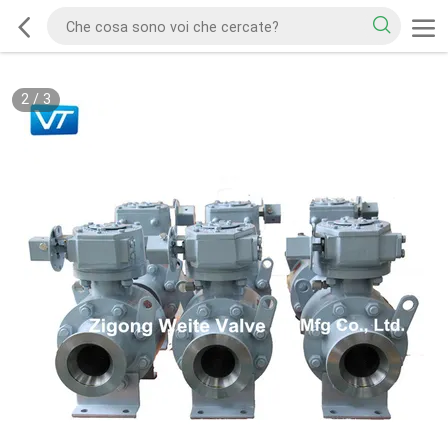
2
/
3