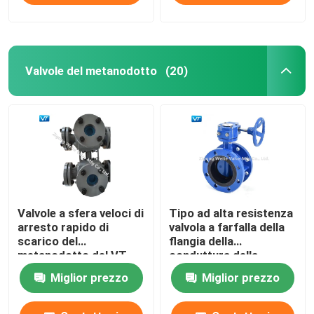
Valvole del metanodotto
(20)
Valvole a sfera veloci di
Tipo ad alta resistenza
arresto rapido di
valvola a farfalla della
scarico del
flangia della
metanodotto del VT
conduttura della
doppie
valvola a farfalla del
Miglior prezzo
Miglior prezzo
cambio