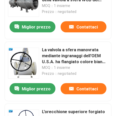
porto pieno ASME B 16,10
MOQ：1 insieme
Prezzo：negotiated
Valvola di arresto di emergenza
Miglior prezzo
Contattaci
Valvola a sfera completamente saldata
valvola a sfera di galleggiamento
La valvola a sfera manovrata
mediante ingranaggi dell'OEM
U.S.A. ha flangiato colore bianco
Valvola a sfera montata orecchione
1.6Mpa-42Mpa di conclusione
MOQ：1 insieme
Prezzo：negotiated
Valvola a sfera di Pigging
Miglior prezzo
Contattaci
valvola a sfera elettrica
L'orecchione superiore forgiato
Valvola a sfera della guarnizione del metallo