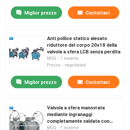
Miglior prezzo
Contattaci
Anti pollice statico alesato
riduttore del corpo 20x18 della
valvola a sfera LCB senza perdita
MOQ：1 insieme
Prezzo：negotiated
Miglior prezzo
Contattaci
Casa
Valvola a sfera manovrata
Chi siamo
mediante ingranaggi
completamente saldata con
progettazione a prova di fuoco
Contatti
MOQ：1 insieme