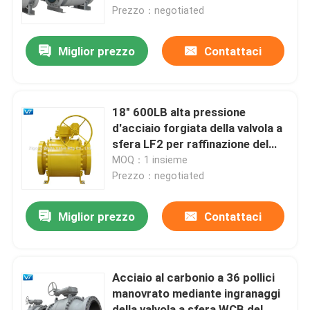
del cambio api 607
Prezzo：negotiated
Prodotti
Miglior prezzo
Contattaci
Valvola a sfera della conduttura
18" 600LB alta pressione
Valvole del metanodotto
d'acciaio forgiata della valvola a
sfera LF2 per raffinazione del
petrolio
MOQ：1 insieme
Valvole dell'oleodotto
Prezzo：negotiated
Valvola a sfera manovrata mediante ingranaggi
Miglior prezzo
Contattaci
Valvola a sfera flangiata di acciaio al carbonio
Acciaio al carbonio a 36 pollici
manovrato mediante ingranaggi
Valvola a sfera flangiata di acciaio inossidabile
della valvola a sfera WCB del