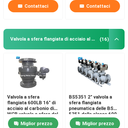
Contattaci
Contattaci
Valvola a sfera flangiata di acciaio al carbonio
(16)
Valvola a sfera
BS5351 2" valvola a
flangiata 600LB 16" di
sfera flangiata
acciaio al carbonio di
pneumatica delle BS
WCB valvole a sfera del
5351 della classe 600
grande diametro
della valvola a sfera
Miglior prezzo
Miglior prezzo
con il contenitore di