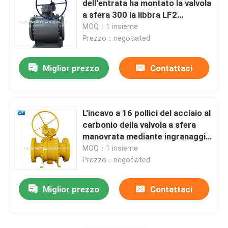
dell'entrata ha montato la valvola
a sfera 300 la libbra LF2
Valvola a sfera criogenica
ISO17292
MOQ：1 insieme
Prezzo：negotiated
Idro valvole di potere
Miglior prezzo
Contattaci
Valvola a sfera superiore dell'entrata
L'incavo a 16 pollici del acciaio al
Valvola a sfera ad alta temperatura ad alta pressione
carbonio della valvola a sfera
manovrata mediante ingranaggi
di 600LB WCC ha saldato
MOQ：1 insieme
Prezzo：negotiated
Miglior prezzo
Contattaci