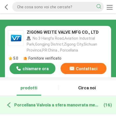
ZIGONG WEITE VALVE MFG CO., LTD
No.3 Hangfa Road,Aviation Industrial
Park,Gongjing District,Zigong City,Sichuan
Province,P.R.China , Porcellana
5.0
Fornitore verificato
chiamare ora
Contattaci
prodotti
Circa noi
Porcellana Valvola a sfera manovrata mediante ingranaggi
(16)