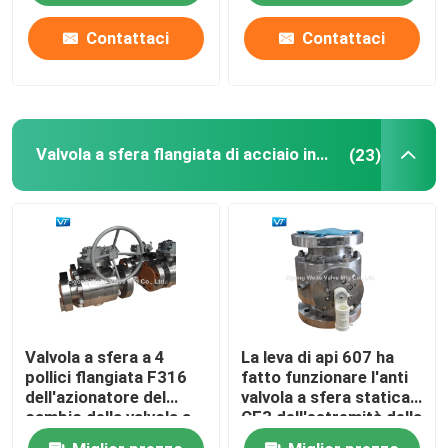
commutatore di limite
Contattaci
Contattaci
Valvola a sfera flangiata di acciaio inossidabile
(23)
Valvola a sfera a 4
La leva di api 607 ha
pollici flangiata F316
fatto funzionare l'anti
dell'azionatore del
valvola a sfera statica
cambio della valvola a
CF3 dell'estremità della
sfera di acciaio
flangia della valvola a