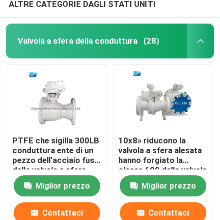
ALTRE CATEGORIE DAGLI STATI UNITI
Valvola a sfera della conduttura
(28)
PTFE che sigilla 300LB
10x8» riducono la
conduttura ente di un
valvola a sfera alesata
pezzo dell'acciaio fuso
hanno forgiato la
della valvola a sfera
classe 600 della valvola
8x6»
a sfera di WCC
Miglior prezzo
Miglior prezzo
Contattaci
Contattaci