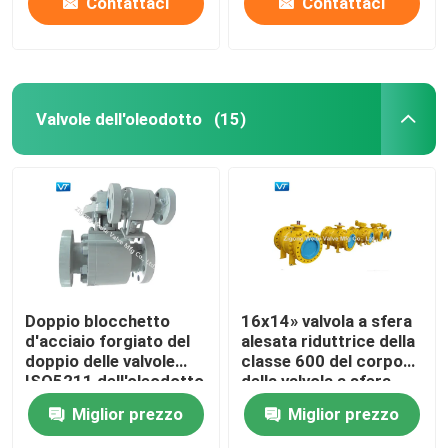
Contattaci
Contattaci
Valvole dell'oleodotto
(15)
Doppio blocchetto
16x14» valvola a sfera
d'acciaio forgiato del
alesata riduttrice della
doppio delle valvole
classe 600 del corpo
ISO5211 dell'oleodotto
della valvola a sfera
e valvole a sfera di
WCC
Miglior prezzo
Miglior prezzo
scarico