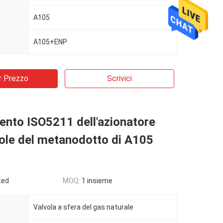
A105
A105+ENP
r Prezzo
Scrivici
nto ISO5211 dell'azionatore
vole del metanodotto di A105
ted
MOQ:
1 insieme
Valvola a sfera del gas naturale