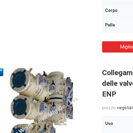
Corpo
Palla
Miglio
Collegame
delle val
ENP
prezzo:
negotia
Uso