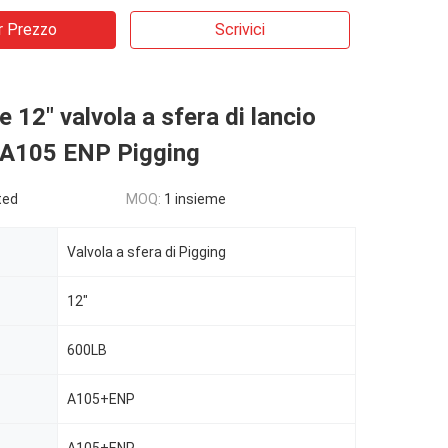
r Prezzo
Scrivici
e 12" valvola a sfera di lancio
 A105 ENP Pigging
ted
MOQ:
1 insieme
Valvola a sfera di Pigging
12"
600LB
A105+ENP