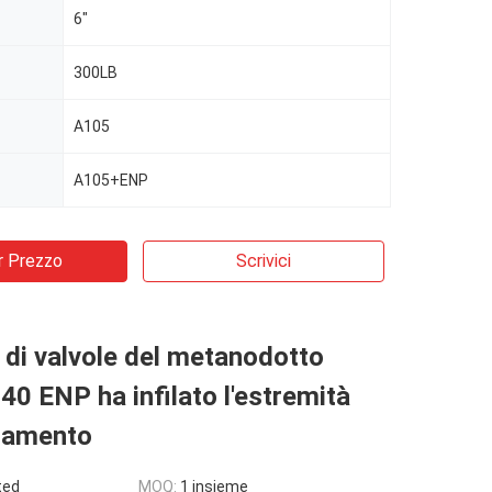
6"
300LB
A105
A105+ENP
r Prezzo
Scrivici
di valvole del metanodotto
0 ENP ha infilato l'estremità
egamento
ted
MOQ:
1 insieme