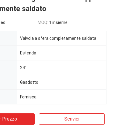
mente saldato
ted
MOQ:
1 insieme
Valvola a sfera completamente saldata
Estenda
24"
Gasdotto
Fornisca
r Prezzo
Scrivici