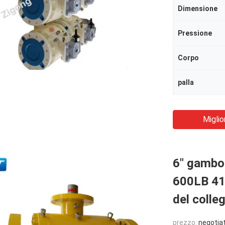
Dimensione
Pressione
Corpo
palla
Miglio
6" gambo 
600LB 414
del coll
prezzo:
negotia