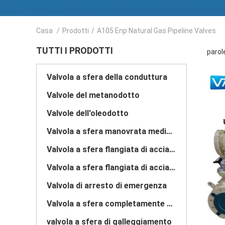
Casa
/
Prodotti
/
A105 Enp Natural Gas Pipeline Valves
TUTTI I PRODOTTI
parol
Valvola a sfera della conduttura
Valvole del metanodotto
Valvole dell'oleodotto
Valvola a sfera manovrata mediante ingranaggi
Valvola a sfera flangiata di acciaio al carbonio
Valvola a sfera flangiata di acciaio inossidabile
Valvola di arresto di emergenza
Valvola a sfera completamente saldata
valvola a sfera di galleggiamento