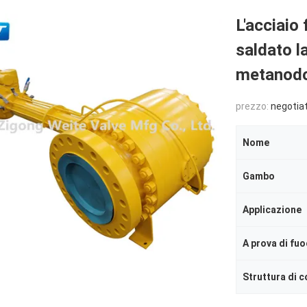
L'acciaio
saldato l
metanodo
prezzo:
negotia
Nome
Gambo
Applicazione
A prova di fu
Struttura di 