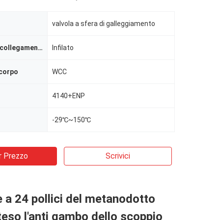
valvola a sfera di galleggiamento
Estremità del collegamento
Infilato
 corpo
WCC
4140+ENP
-29℃~150℃
r Prezzo
Scrivici
e a 24 pollici del metanodotto
eso l'anti gambo dello scoppio