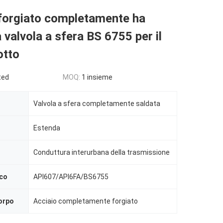
 forgiato completamente ha
a valvola a sfera BS 6755 per il
tto
ted
MOQ:
1 insieme
Valvola a sfera completamente saldata
Estenda
Conduttura interurbana della trasmissione
oco
API607/API6FA/BS6755
corpo
Acciaio completamente forgiato