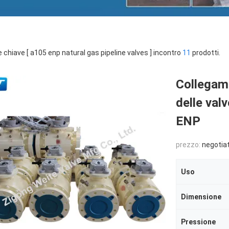
e chiave [ a105 enp natural gas pipeline valves ] incontro
11
prodotti.
Collegame
delle val
ENP
prezzo:
negotia
Uso
Dimensione
Pressione