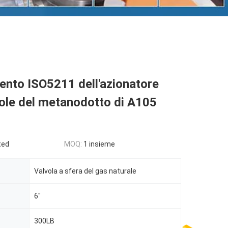
nto ISO5211 dell'azionatore
vole del metanodotto di A105
ted
MOQ:
1 insieme
Valvola a sfera del gas naturale
6"
300LB