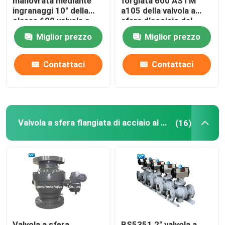
manovrata mediante
forgiata 600 ASTM
ingranaggi 10" della
a105 della valvola a
classe 600 valvola a
sfera d'acciaio del
sfera di acciaio al
cambio A105
Miglior prezzo
Miglior prezzo
carbonio di WCB
Contattaci
Contattaci
Valvola a sfera flangiata di acciaio al carbonio
(16)
Valvola a sfera
BS5351 2" valvola a