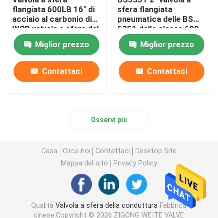
flangiata 600LB 16" di
sfera flangiata
acciaio al carbonio di
pneumatica delle BS
WCB valvole a sfera del
5351 della classe 600
grande diametro
della valvola a sfera
Miglior prezzo
Miglior prezzo
con il contenitore di
commutatore di limite
Contattaci
Contattaci
Osservi più
Casa
Circa noi
Contattaci
Desktop Site
Mappa del sito
Privacy Policy
Qualità
Valvola a sfera della conduttura
Fabbrica
cinese.Copyright © 2026 ZIGONG WEITE VALVE