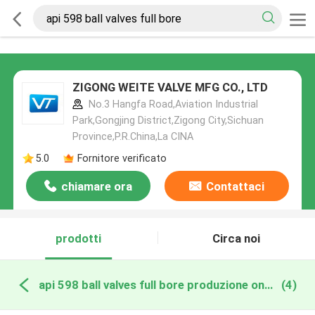
ZIGONG WEITE VALVE MFG CO., LTD
No.3 Hangfa Road,Aviation Industrial
Park,Gongjing District,Zigong City,Sichuan
Province,P.R.China,La CINA
5.0
Fornitore verificato
chiamare ora
Contattaci
prodotti
Circa noi
api 598 ball valves full bore produzione online
(4)