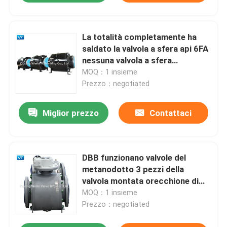
La totalità completamente ha
saldato la valvola a sfera api 6FA
nessuna valvola a sfera
sotterranea di perdita esterna
MOQ：1 insieme
Prezzo：negotiated
Miglior prezzo
Contattaci
DBB funzionano valvole del
metanodotto 3 pezzi della
valvola montata orecchione di
LF2
MOQ：1 insieme
Prezzo：negotiated