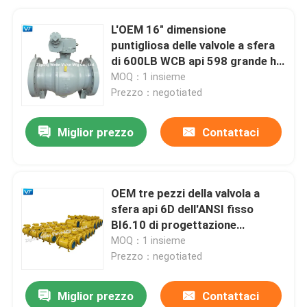
L'OEM 16" dimensione
puntigliosa delle valvole a sfera
di 600LB WCB api 598 grande ha
forgiato l'acciaio
MOQ：1 insieme
Prezzo：negotiated
Miglior prezzo
Contattaci
OEM tre pezzi della valvola a
sfera api 6D dell'ANSI fisso
BI6.10 di progettazione
standard
MOQ：1 insieme
Prezzo：negotiated
Miglior prezzo
Contattaci