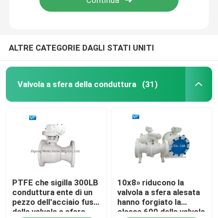
ALTRE CATEGORIE DAGLI STATI UNITI
Valvola a sfera della conduttura
(31)
Casa
PTFE che sigilla 300LB
10x8» riducono la
Prodotti
conduttura ente di un
valvola a sfera alesata
pezzo dell'acciaio fuso
hanno forgiato la
della valvola a sfera
classe 600 della valvola
Circa noi