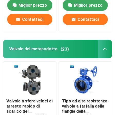
8x6»
a sfera di WCC
Miglior prezzo
Miglior prezzo
Giro della fabbrica
Contattaci
Contattaci
Controllo di qualità
Contattici
Valvole del metanodotto
(23)
Richieda una citazione
Valvola a sfera della conduttura
Valvole del metanodotto
Valvole a sfera veloci di
Tipo ad alta resistenza
arresto rapido di
valvola a farfalla della
scarico del
flangia della
Valvole dell'oleodotto