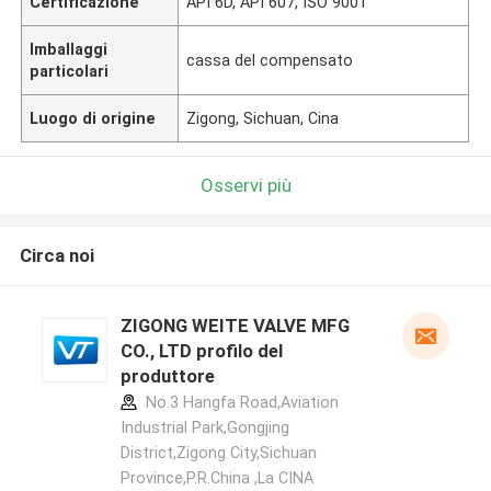
Certificazione
API 6D, API 607, ISO 9001
Imballaggi
cassa del compensato
particolari
Luogo di origine
Zigong, Sichuan, Cina
Osservi più
Circa noi
ZIGONG WEITE VALVE MFG
CO., LTD profilo del
produttore
No.3 Hangfa Road,Aviation
Industrial Park,Gongjing
District,Zigong City,Sichuan
Province,P.R.China ,La CINA