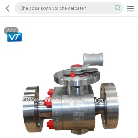
2
/
2