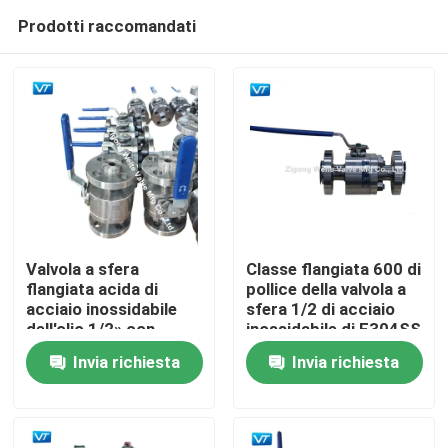
Prodotti raccomandati
Valvola a sfera
Classe flangiata 600 di
flangiata acida di
pollice della valvola a
acciaio inossidabile
sfera 1/2 di acciaio
Casa
dell'olio 1/2» con
inossidabile di F304SS
l'OEM della leva
con la leva
Invia richiesta
Invia richiesta
Prodotti
Circa noi