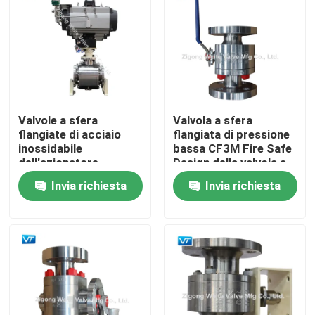
Giro della fabbrica
Controllo di qualità
Valvole a sfera
Valvola a sfera
Contattici
flangiate di acciaio
flangiata di pressione
inossidabile
bassa CF3M Fire Safe
dell'azionatore
Design della valvola a
Richieda una citazione
pneumatico F316 6"
sfera di acciaio
Invia richiesta
Invia richiesta
150LB
inossidabile di API6D
Valvola a sfera della conduttura
Valvole del metanodotto
Valvole dell'oleodotto