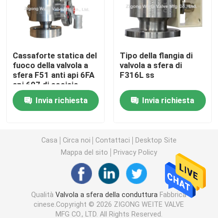
Valvola a sfera manovrata mediante ingranaggi
Cassaforte statica del
Tipo della flangia di
Valvola a sfera flangiata di acciaio al carbonio
fuoco della valvola a
valvola a sfera di
sfera F51 anti api 6FA
F316L ss
api 607 di acciaio
Valvola a sfera flangiata di acciaio inossidabile
inossidabile 2500LB
Invia richiesta
Invia richiesta
Valvola di arresto di emergenza
Casa
Circa noi
Contattaci
Desktop Site
Valvola a sfera completamente saldata
Mappa del sito
Privacy Policy
valvola a sfera di galleggiamento
Qualità
Valvola a sfera della conduttura
Fabbrica
cinese.Copyright © 2026 ZIGONG WEITE VALVE
Valvola a sfera montata orecchione
MFG CO., LTD. All Rights Reserved.