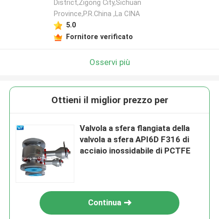
District,Zigong City,Sichuan
Province,P.R.China ,La CINA
5.0
Fornitore verificato
Osservi più
Ottieni il miglior prezzo per
Valvola a sfera flangiata della
valvola a sfera API6D F316 di
acciaio inossidabile di PCTFE
Continua