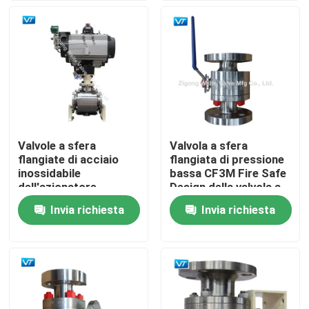
Giro della fabbrica
Controllo di qualità
Contattici
Valvole a sfera
Valvola a sfera
flangiate di acciaio
flangiata di pressione
Richieda una citazione
inossidabile
bassa CF3M Fire Safe
dell'azionatore
Design della valvola a
pneumatico F316 6"
sfera di acciaio
Invia richiesta
Invia richiesta
Valvola a sfera della conduttura
150LB
inossidabile di API6D
Valvole del metanodotto
Valvole dell'oleodotto