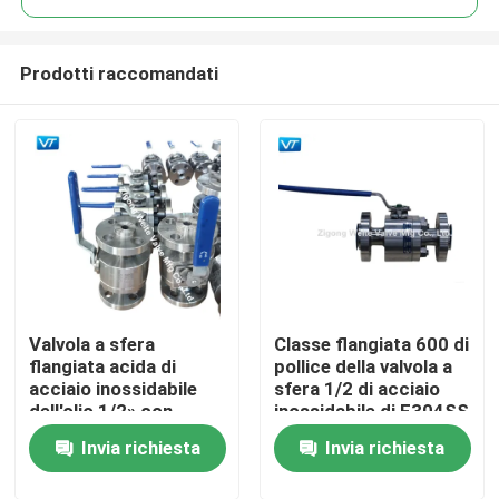
Prodotti raccomandati
Valvola a sfera
Classe flangiata 600 di
Casa
flangiata acida di
pollice della valvola a
acciaio inossidabile
sfera 1/2 di acciaio
dell'olio 1/2» con
inossidabile di F304SS
Prodotti
l'OEM della leva
con la leva
Invia richiesta
Invia richiesta
Circa noi