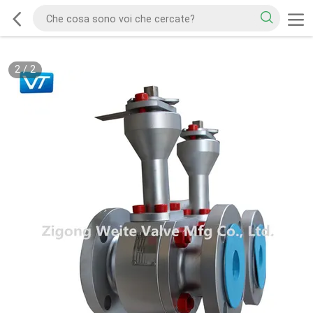
2
/
2